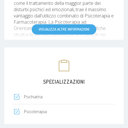
come il trattamento della maggior parte dei
disturbi psichici ed emozionali, trae il massimo
vantaggio dall'utilizzo combinato di Psicoterapia e
Farmacoterapia. La Psicoterapia ad
Orientamento Psicoanalitico mira a modifiche
VISUALIZZA ALTRE INFORMAZIONI
strutturali dei meccanismi psichici coinvolti nei
suddetti disturbi. L’eventuale associazione con
trattamento farmacologico mira a ridurre la
sofferenza mentale, fintanto che il processo
trasformativo indotto dalla psicoterapia non
abbia prodotto quella maturazione dei
meccanismi psichici profondi, non
precedentemente raggiunta, ma indispensabile,
SPECIALIZZAZIONI
per il superamento dei conflitti che sono alla base
dei disturbi d’ansia e dell’umore.
Psichiatria
Psicoterapia