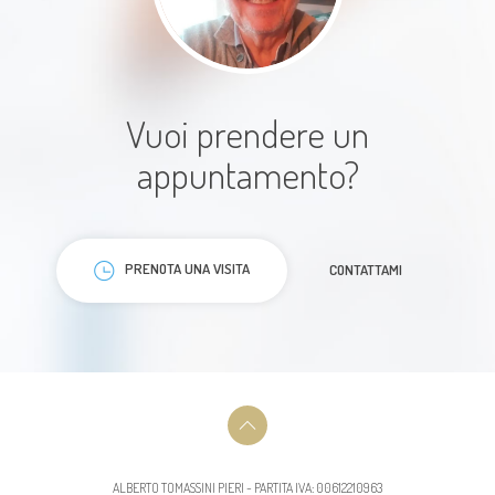
Paziente
Vuoi prendere un
appuntamento?
Il dottore è stato molto attento
alla mia problematica, trasmette
PRENOTA UNA VISITA
CONTATTAMI
molta calma . Consiglio a chi ha
bisogno .
Paziente
ALBERTO TOMASSINI PIERI - PARTITA IVA: 00612210963