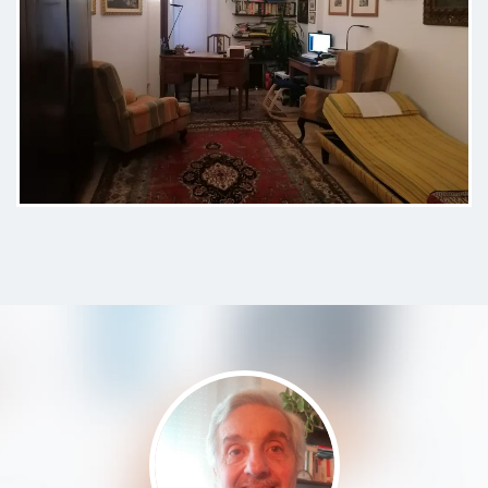
Consapevole del mio critico quadro
clinico ho effettuato questo
incontro con un po' di scetticismo,
ma una volta iniziato ho trovato
cortesia, disponibilità all'ascolto,
spiegazioni sul mio stato, direi
incontro positivo. Ora inizio la la
cura che mi ha consigliato e tra tre
settimane ci rincontreremo. per
ora positivo