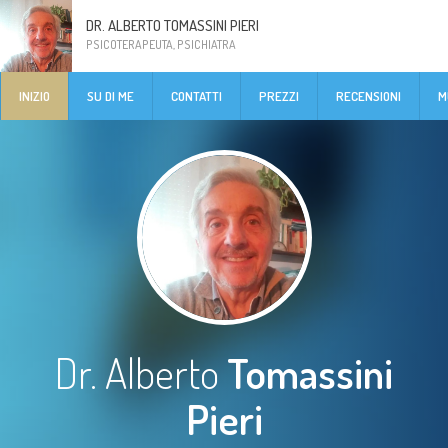
DR. ALBERTO TOMASSINI PIERI
PSICOTERAPEUTA, PSICHIATRA
INIZIO
SU DI ME
CONTATTI
PREZZI
RECENSIONI
M
Dr. Alberto
Tomassini
Pieri