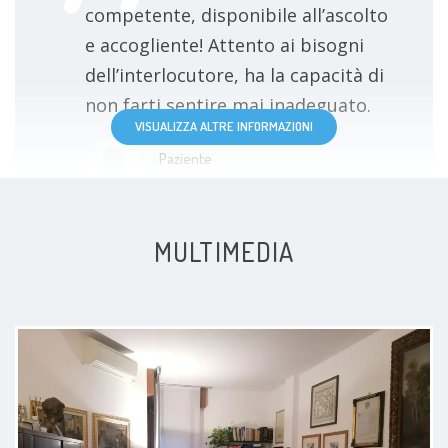
competente, disponibile all’ascolto
e accogliente! Attento ai bisogni
dell’interlocutore, ha la capacità di
non farti sentire mai inadeguato.
VISUALIZZA ALTRE INFORMAZIONI
Paziente
MULTIMEDIA
Persona molto umana ed empatica,
mi ha dato ottimi consigli
Paziente